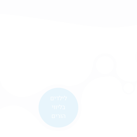
לילדים
בליווי
הורים