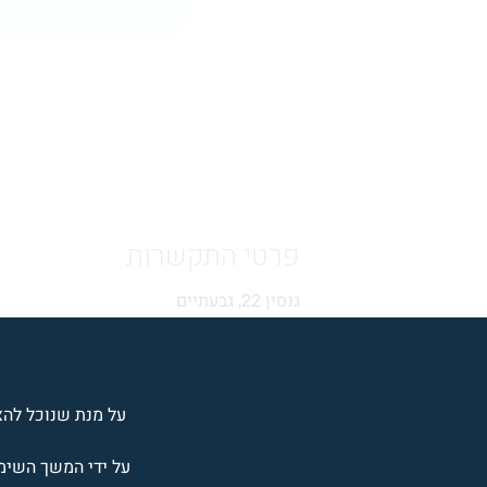
פרטי התקשרות
גנסין 22, גבעתיים
054-3393528
וואטסאפ
יצירת קשר
על מנת שנוכל להציג
על ידי המשך השימוש ב- CBTeamAtHome אתה מצהיר/ה שאת/ה מסכים/ה עם 