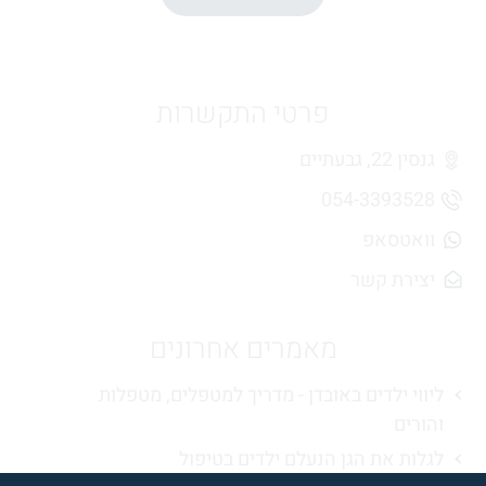
מתרגלים שיטות הרפיה ומינדפולנס.
פרטי התקשרות
גנסין 22, גבעתיים
054-3393528
וואטסאפ
יצירת קשר
מאמרים אחרונים
ליווי ילדים באובדן - מדריך למטפלים, מטפלות
והורים
לגלות את הגן הנעלם ילדים בטיפול