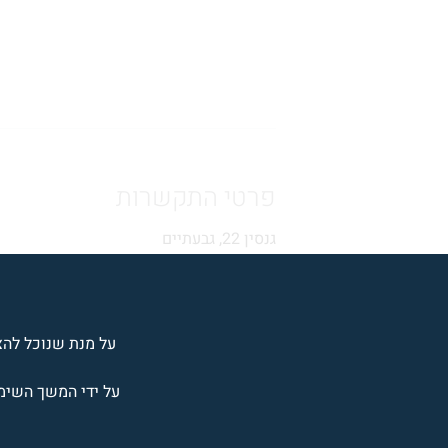
פרטי התקשרות
גנסין 22, גבעתיים
054-3393528
וואטסאפ
יצירת קשר
על מנת שנוכל להציג
על ידי המשך השימוש ב- CBTeamAtHome אתה מצהיר/ה שאת/ה מסכים/ה עם 