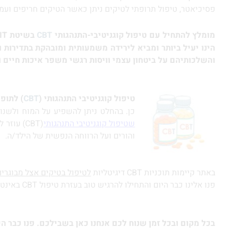
פסיכיאטר, טיפול תרופתי לטיקים ניתן כאשר הטיקים חריפים ועמידים 
מומלץ להתחיל עם טיפול קוגניטיבי-התנהגותי
CBT
בשיטת
HRT/CBIT
הינו יעיל ביותר ומביא לירידה משמעותית ומובהקת בתדירות 
והשלכותיהם על ביטחון עצמי וויסות רגשי משפר איכות חיים 
טיפול קוגניטיבי התנהגותי
(
CBT
)
לתופע
כן. בהחלט ניתן להשפיע על המוח ולשנות 
שטיפול קוגניטיבי התנהגותי
והורים ועל הרווחה הנפשית של הילד/ה.
באתר קיימות תוכניות CBT דיגיטליות
לטיפול בטיקים אצל מבוגרים
פנו אלינו כבר היום והתחילו להרגיש טוב בעזרת טיפול CBT באינטרנט "
בכל מקום ובכל זמן שנוח לכם אנחנו כאן בשבילכם. פנו כבר הי