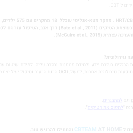
ל CBT.
. מחקר מטא-אנליטי שכלל 18 מחקרים עם 575 ילדים, מתבגרים ומבוגרים הראה שהיעילות של
ובעוצמת הטיקים
(Bate et al., 2011)
דרך אגב, הטיפול עזר גם
לכס
והערכה עצמית (
McGuire et al., 2015
).
ה נוירולוגית
?
הרגלים בעזרת יידע ולמידת מיומנות וחזרה עליה. למידת שיטות עם שי
(CBT) עוזר לתופעות נוירולוגית אחרות, למשל,
וגם
למתבגרים
.
לתפוס את הטיקים
".
CBTEAM
AT HOME
ום ל
והתחילו להרגיש טוב.