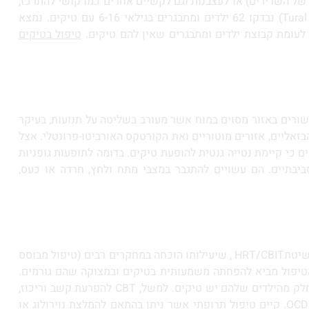
 של השרירים) או לעצבנות וגם לקשיים אחרים כמו קושי להתרכז,
קושי להירדם, מבוכה חברתית ובושה, ופגיעה בדימוי העצמי ובביטחון העצמי. במחקר אחד שנערך בשנת 2014 (.Tural Hesapcioglu et al) נבדקו 62 ילדים ומתבגרים בגילאי 6-16 עם טיקים. נמצא
 לעומת קבוצת ילדים ומתבגרים שאין להם טיקים.
טיפול בטיקים
שורים באזור מסוים במוח אשר מעורב בשליטה על תנועות, בעיקר
שכולל את התלמוס, הגרעינים הבזאליים, אזורים מוטוריים ואת הקורטקס האורביטו-פרונטלי. אצל
כי קיימת נטייה גנטית להופעת טיקים. בדומה לתופעות גופניות
יבתיים. הם עשויים להתגבר במצבי מתח ולחץ, חרדה או כעס,
הטיפול המומלץ ביותר לילדים ולמבוגרים עם טיקים, הפרעות טיקים ותסמונת טורט הוא טיפול CBT טיפול קוגניטיבי התנהגותי לטיקים בשיטתHRT/CBIT , שיעילותו הוכחה במחקרים רבים (טיפול מבוסס
הטיפול מביא להפחתה משמעותית בטיקים ובמצוקה שהם גורמים.
מלבד טיפול התנהגותי ספציפי ממוקד בטיקים, ישנם טיפולים קוגניטיביים התנהגותיים אשר עוזרים לקשיים אחרים שעמם מתמודדים חלק מהילדים שלהם יש טיקים. למשל, CBT להפרעת קשב וריכוז,
CBT לקושי בוויסות רגשי וקשיי התנהגות, CBT לחרדה וטורדנות כפייתית (אובססיות וקומפולסיות/הפרעה אובססיבית קומפולסיבית- OCD. קיים טיפול תרופתי אשר ניתן בהתאם להמלצת נוירולוג או