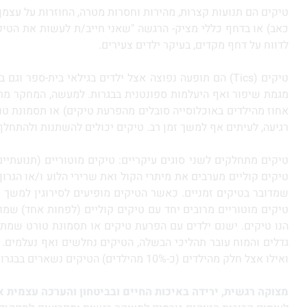
טיקים הם תנועות קצרות, מהירות וחסרות מטרה, החוזרות על עצמן ל
כאב) או בדחף כללי מציק- הרגשה "שאני חייב/ת לעשות את הטיק
לדווח על דחף מקדים, בעיקר ילדים צעירים.
רגיעה, לעיתים אף למשך זמן רב. טיקים יכולים להשתנות ולהתחלף 
טיקים מתחלקים לשני סוגים עיקריים: טיקים מוטוריים (תנועתיים
טיקים קוליים מערבים את מיתרי הקול ואת שרירי הלוע ו/או הגר
שמדובר בטיקים זמניים. כאשר הטיקים מופיעים לסירוגין למשך 
טיקים מוטוריים מרובים יחד עם טיקים קוליים (לפחות אחד) שמו
הנו טיקים. ישנם ילדים עם הפרעת טיקים או תסמונת טורט שמתמוד
ואילו אצל חלק מהילדים (כ-10% מהילדים) הטיקים נשארים בבגרות.
מצוקה רגשית, ירידה באיכות החיים ובביטחון והערכה עצמית א