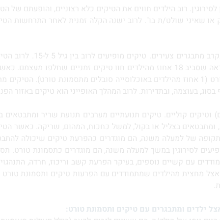
סירוגין. רוב הילדים חווים את הטיקים כלא רצוניים, והופעתם של הטי
 או שאיני שולט/ת בו". לרוב ישנה הקלה זמנית לאחר התרחשות הט
אחוז מהילדים באוכלוסייה סובלים מהפרעת טיקים) או תסמונת טורט (1 אחוז מהילדים באוכלוסייה 
בסוג, בעוצמה, ובתדירות. לרוב המהלך האופייני הוא טיקים באזור הפ
) וטיקים קוליים. טיקים תנועתיים מערבים תנועת שריר ומתבטאים ב
ון, ומתבטאים בצליל או בקול, למשל כחכוח, המהום, שריקה. כאשר 
תקופה של למעלה משנה, הם מוגדרים כהפרעת טיקים שיכולה להתבטא 
פיעים לסירוגין במשך למעלה משנה, הם מוגדרים כתסמונת טורט. תסמ
דים עם קשיים נוספים, בעיקר הפרעת קשב וריכוז, חרדה, התנהגויות
צל ילדים ומתבגרים עם טיקים ותסמונת טורט: