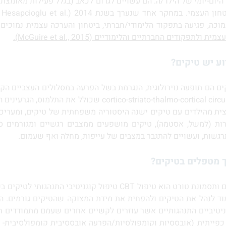
יום-יומי של הילד/ה. הם עשויים לגרום לכאב (בגלל פעילות מאומצת
מוכה, פגיעה בתפקוד הלימודי/חברתי, ביטחון והערכה עצמית נמוכים
 החברתיים והלימודיים (McGuire et al., 2015).
ע יש טיקים
?
ים הם תופעה נוירולוגית, הנגרמת בשל הפרעה במסלולים העצביים הק
ה-cortico-striato-thalmo-cortical circuit 
ית מהילדים עם טיקים ישנה היסטוריה משפחתית של טיקים, ומעריכים 
ות (למשל, אסטמה), טיקים מושפעים ממצבים רגשיים ומגורמים סב
רגשות, ועשויים להתגבר במצבים של עייפות, מחלה ואף שעמום.
 מטפלים בטיקים
?
למוד לנהל את הטיקים ולהפחית את מידת המצוקה שהטיקים גורמים. 