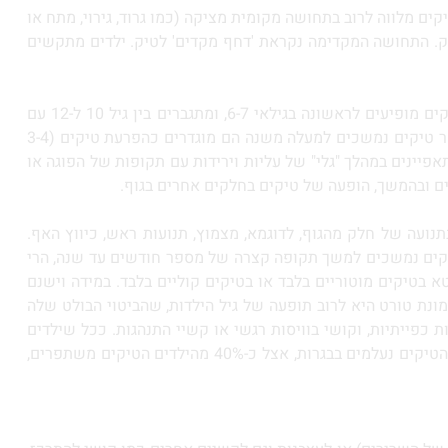
קים מלווה לרוב בתחושה מקומית מציקה (כמו גרוד, גירוי, מתח או
יק. התחושה המקדימה נקראת 'דחף מקדים' לטיק. ילדים מתקשים
טיקים (Tics) הם תופעה נפוצה אצל ילדים בגילאי בית-ספר וגם בקרב מתבגרים צעירים. טיקים מופיעים לרוב בין גיל 5 ל-15. לרוב הטיקים מופיעים לראשונה בגילאי 6-7, ומתגברים בין גיל 10 ל-12 עם
מגמת שיפור ואף היעלמות ספונטנית בבגרות. למעשה, המחקר מראה שסביב 18 אחוז מהילדים חוו טיקים זמניים שחלפו מעצמם. כאשר טיקים נמשכים למעלה משנה הם מוגדרים כהפרעת טיקים (3-4
סובלים מתסמונת טורט). הטיקים מתאפיינים במהלך "גלי" של עליות וירידות עם תקופות של הפוגה או
נים ובהמשך, הופעה של טיקים בחלקים אחרים בגוף.
תנועה של חלק מהגוף, לדוגמא, מצמוץ, תנועות ראש, כיווץ האף.
הטיקים נמשכים למשך תקופה קצרה של מספר חודשים עד שנה, הרי
בטיקים מוטוריים בלבד או בטיקים קוליים בלבד. במידה וישנם
ונת טורט היא לרוב תופעה של גיל הילדות, שהביטוי הבולט שלה
 כפייתיות, וקושי בוויסות רגשי או קשיי התנהגות. ככל שילדים
גדלים והמוח עובר תהליכי הבשלה, הטיקים נחלשים ואף נעלמים. אצל מחצית מהילדים שמתמודדים עם הפרעות טיקים ותסמונת טורט הטיקים נעלמים בבגרות, אצל כ-40% מהילדים הטיקים משתפרים,